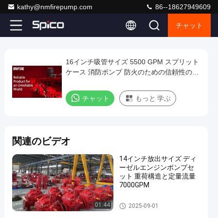
kathy@nmfirepump.com
86--18627949609
チャット
Play
16インチ吸管サイズ 5500 GPM スプリット
16
Video
ケース 消防ポンプ 防火のための信頼性の高
イ
い機器
ン
チャット
もっと 学ぶ
チ
吸
管
関連のビデオ
サ
イ
14インチ放出サイズ ディ
ーゼルエンジンポンプセ
ズ
ット 重荷構造と定量流量
5500
7000GPM
GPM
割れた場合の火ポンプ
01:44
2025-09-01
ス