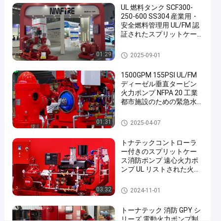
UL 燃料タンク SCF300-
プ
250-600 SS304 産業用・
リ
安全燃料管理用 UL/FM 認
証されたスプリットケー
ッ
ス消防ポンプ
ト
割れた場合の火ポンプ
01:29
2025-09-01
ケ
1500GPM 155PSI UL/FM
ー
ディーゼル垂直タービン
ス
火力ポンプ NFPA 20 工業
都市施設のための緊急水
消
供給 NMFIRE
防
縦のタービン火ポンプ
01:31
2025-04-07
ポ
トナテックコントローラ
ン
ー付きのスプリットケー
プ
ス消防ポンプ 遠心火力ポ
ンプ UL リストされた火力
防
ポンプ 消防ポンプ -000
火
割れた場合の火ポンプ
03:32
2024-11-01
の
トーナテック 消防 GPY シ
た
リーズ 電動火力ポンプ制