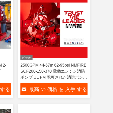
ビデオ
 2-
2500GPM 44-67m 62-95psi NMFIRE
プ
SCF200-150-370 電動エンジン消防
ポンプ UL FM 認可された消防ポンプ
水ポンプ 568M3/H
 する
最高 の 価格 を 入手 する