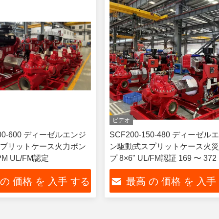
ビデオ
200-600 ディーゼルエンジ
SCF200-150-480 ディーゼル
プリットケース火力ポン
ン駆動式スプリットケース火
PM UL/FM認定
プ 8×6" UL/FM認証 169 〜 372
 の 価格 を 入手 する
最高 の 価格 を 入手