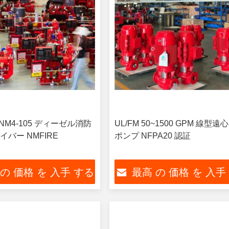
 NM4-105 ディーゼル消防
UL/FM 50~1500 GPM 線型遠
バー NMFIRE
ポンプ NFPA20 認証
 の 価格 を 入手 する
最高 の 価格 を 入手