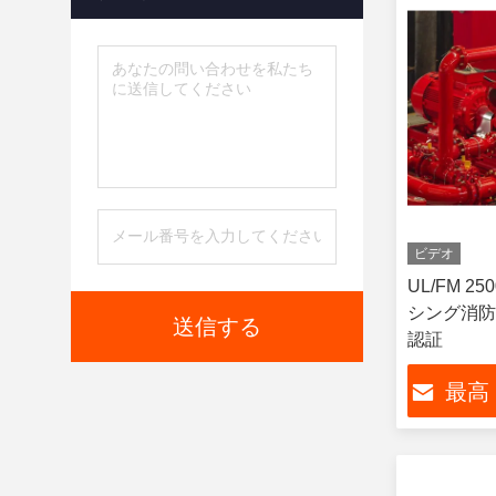
ビデオ
UL/FM 
シング消防ポ
送信する
認証
最高