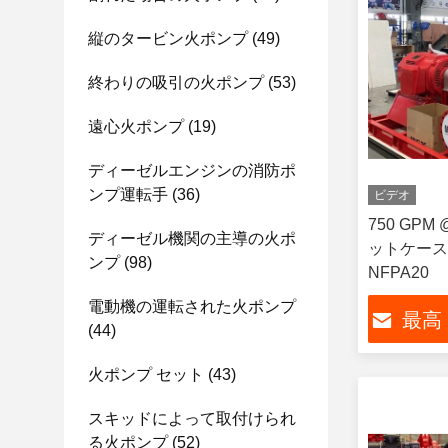
縦のタービン火ポンプ
(49)
終わりの吸引の火ポンプ
(53)
遠心火ポンプ
(19)
ディーゼルエンジンの消防ポ
ンプ運転手
(36)
ビデオ
750 GPM 
ディーゼル機関の主導の火ポ
ットケース
ンプ
(98)
NFPA20
電動機の運転された火ポンプ
最高
(44)
火ポンプ セット
(43)
スキッドによって取付けられ
る火ポンプ
(52)