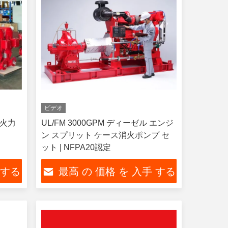
ビデオ
心火力
UL/FM 3000GPM ディーゼル エンジ
ン スプリット ケース消火ポンプ セ
ット | NFPA20認定
 する
最高 の 価格 を 入手 する