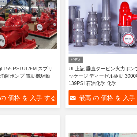
ビデオ
@ 155 PSI UL/FM スプリ
UL上記 垂直タービン火力ポン
消防ポンプ 電動機駆動 |
ッケージ ディーゼル駆動 3000
139PSI 石油化学 化学
 の 価格 を 入手 する
最高 の 価格 を 入手