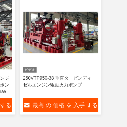
ビデオ
エンジ
250VTP950-38 垂直タービンディー
災ポン
ゼルエンジン駆動火力ポンプ
 kW
 する
最高 の 価格 を 入手 する