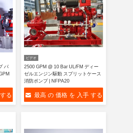
ビデオ
プ パ
2500 GPM @ 10 Bar UL/FM ディー
GPM
ゼルエンジン駆動 スプリットケース
消防ポンプ | NFPA20
 する
最高 の 価格 を 入手 する