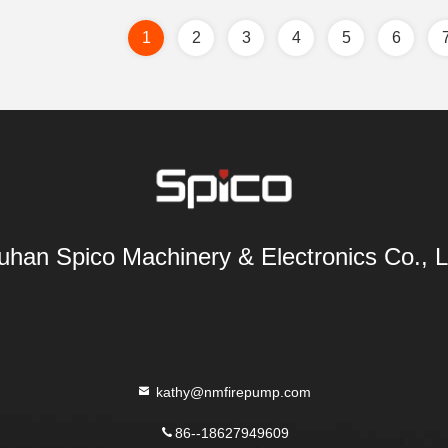
1
2
3
4
5
6
han Spico Machinery & Electronics Co., L
kathy@nmfirepump.com
86--18627949609