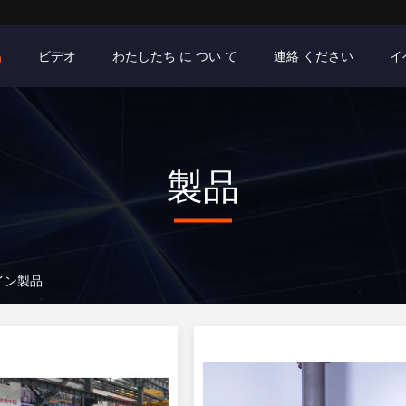
品
ビデオ
わたしたち に つい て
連絡 ください
イ
製品
オンライン製品