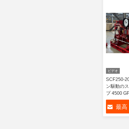
ビデオ
SCF250-
ン駆動のス
プ 4500 G
最高