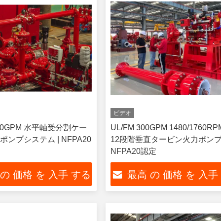
ビデオ
2500GPM 水平軸受分割ケー
UL/FM 300GPM 1480/1760RPM
ンプシステム | NFPA20
12段階垂直タービン火力ポン
NFPA20認定
 の 価格 を 入手 する
最高 の 価格 を 入手