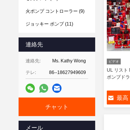
火ポンプ コントローラー
(9)
ジョッキー ポンプ
(11)
緊急用水ポンプ
(11)
連絡先
ディーゼル燃料 タンク
(6)
連絡先:
Ms. Kathy Wong
ビデオ
UL リスト
テレ:
86--18627949609
ポンプドライ
最高
チャット
メール