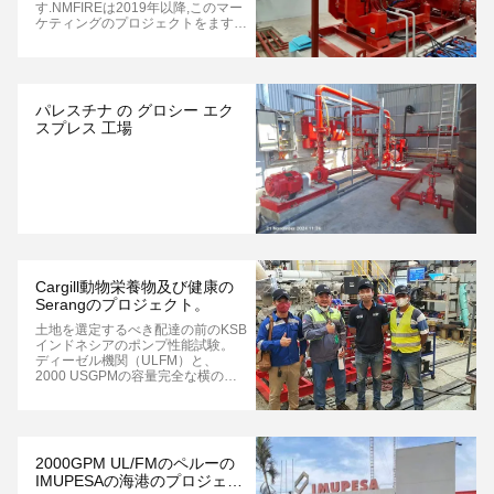
重要な核心プロジェクトであり,複
す.NMFIREは2019年以降,このマー
数の利害関係者が関与しています
ケティングのプロジェクトをますま
NMFIREはこのプロジェクトのため
す多く獲得しています
に5000 GPM UL/FM垂直タービン
海水用消防ポンプの2セットを供給
し...
パレスチナ の グロシー エク
スプレス 工場
Cargill動物栄養物及び健康の
Serangのプロジェクト。
土地を選定するべき配達の前のKSB
インドネシアのポンプ性能試験。
ディーゼル機関（ULFM）と、
2000 USGPMの容量完全な横の割
れた場合Firepump （ULFM）
Cargill動物の栄養物及び健康の
Serangのプロジェクトのため。
2000GPM UL/FMのペルーの
IMUPESAの海港のプロジェク