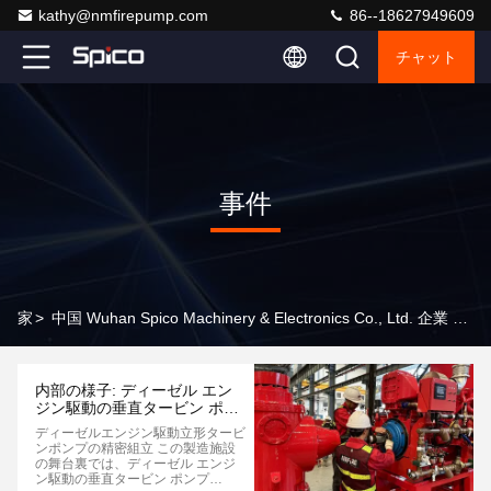
kathy@nmfirepump.com
86--18627949609
チャット
事件
家
>
中国 Wuhan Spico Machinery & Electronics Co., Ltd. 企業 訴訟
内部の様子: ディーゼル エン
ジン駆動の垂直タービン ポン
プ アセンブリと UL/FM 認定
ディーゼルエンジン駆動立形タービ
工場テスト
ンポンプの精密組立 この製造施設
の舞台裏では、ディーゼル エンジ
ン駆動の垂直タービン ポンプ