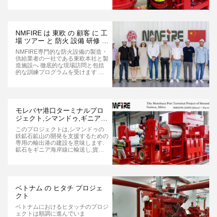
(VTP) の組み立てプロセスを段階的
に紹介します。静的吸引リフトを必
要とする用途向けに設計されたこれ
らの堅牢なポンプは、貴重なポンプ
室のスペースを節約しながら、卓越
NMFIRE は 東欧 の 顧客 に 工
したパフォーマンスを提供します。
場 ツアー と 防火 設備 研修 プ
これは、コンパクトな産業用レイア
ログラム を 提供 し て い ます
ウトにおいて重要な利点です。 組
NMFIRE専門的な防火設備の製造・
立ワークショップのハイライト 当
供給業者の一社である東欧本社と製
社の熟練技術者は、標準化された組
造施設へ 徹底的な現場訪問と包括
み立て手順に従い、ボウルアセンブ
的な訓練プログラムを受けます 工
リから吐出ヘッドに至るまでの各コ
場 透明性 と 信頼 NMFIREの最先端
ンポーネントが正確なエンジニアリ
の生産施設の案内から始まり,顧客
ング仕様を満たしていることを確認
は原材料の検査から精密加工まで,
します。主要な組み立...
アセンブリ品質試験と最終パッケー
ジング The delegation was
モレバヤ港口ターミナルプロ
particularly impressed by
ジェクト,シマンドゥ,ギニア,
NMFIRE's ISO-certified quality
アフリカ
management system and the
このプロジェクトは,シマンドゥの
company's commitment to rigorous
鉄鉱石鉱山の開発を支援するための
testing standards that ...
専用の輸出港の建設を意味します.
鉱石をギニア海岸線に輸送し,貨物
と輸出するために600キロメートル
以上の国境を越えた鉄道が建設され
なければならない..モレバヤ港は,こ
の鉄道の終点であり,鉱石の積載地
点である.現在,世界各地の鉱山・イ
ベトナム の ヒタチ プロジェ
ンフラ部門で 最も注目され,複雑に
クト
扱われているメガプロジェクトの一
つですシマンドウ鉄鉱山の開発に不
ベトナムにおけるヒタッチのプロジ
可欠であるだけでなく 地政学的に
ェクトは順調に進んでいま