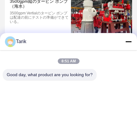
3500gpm縦のタービン ポンプ
（海水）
3500gpm Vertialのタービン ポンプ
は配達の前にテストの準備ができて
いる。
Tarik
1
2
3
8:51 AM
Good day, what product are you looking for?
Wuhan Spico Machinery & Electronics Co.,
Ltd.
kathy@nmfirepump.com
86--18627949609
RM。E、第16 FL。、世紀Bldg。第206、Jianghan Rd.、