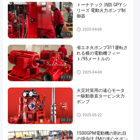
トーナテック 消防 GPY シ
遠
リーズ 電動火力ポンプ制
心
御器
ポ
火ポンプ コントローラー
2025-04-08
ン
01:16
プ/Techtop
省エネ火ポンプ311運転さ
モ
れる横の電動機フィー
ー
ト/95メートルの
タ
電動機の運転された火ポンプ
2025-04-08
ー
01:19
消
火災対策用の遠心モータ
火
ー駆動垂直タービン火力
活
ポンプ
動
電動機の運転された火ポンプ
2025-05-22
ポ
00:33
ン
1500GPM電動機の割れ目
プ
の場合UL FMの遠心火ポン