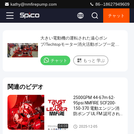
kathy@nmfirepump.com
86--18627949609
チャット
Play
大きい電動機の運転された遠心ポン
大
Video
プ/Techtopモーター消火活動ポンプ一定
き
NFPA20
い
チャット
もっと 学ぶ
電
動
機
関連のビデオ
の
運
2500GPM 44-67m 62-
95psi NMFIRE SCF200-
転
150-370 電動エンジン消
さ
防ポンプ UL FM 認可され
た消防ポンプ 水ポンプ
れ
568M3/H
電動機の運転された火ポンプ
04:08
2025-12-05
た