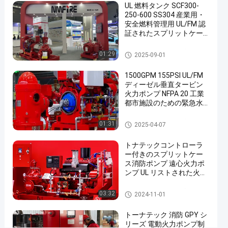
UL 燃料タンク SCF300-
ン
250-600 SS304 産業用・
プ
安全燃料管理用 UL/FM 認
証されたスプリットケー
割れ
ス消防ポンプ
41
た場
チャット
2025-
割れた場合の火ポンプ
01:29
2025-09-01
合の
意
04-09
火ポ
シェアする
見
ンプ
1500GPM 155PSI UL/FM
ディーゼル垂直タービン
#
火力ポンプ NFPA 20 工業
ul
都市施設のための緊急水
の
供給 NMFIRE
リ
縦のタービン火ポンプ
01:31
2025-04-07
ス
トナテックコントローラ
ト
ー付きのスプリットケー
さ
ス消防ポンプ 遠心火力ポ
れ
ンプ UL リストされた火力
ポンプ 消防ポンプ -000
た
割れた場合の火ポンプ
03:32
火
2024-11-01
ポ
トーナテック 消防 GPY シ
ン
リーズ 電動火力ポンプ制