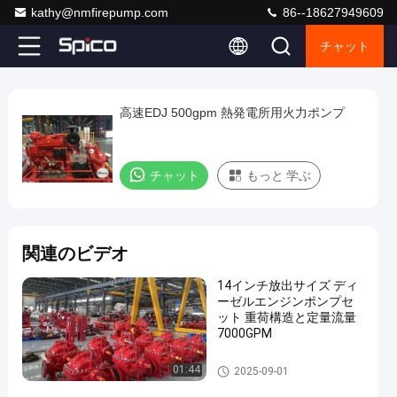
kathy@nmfirepump.com
86--18627949609
チャット
Loaded
:
0%
0:00
/
0:00
Auto
Play
Play
Play
Mute
Picture-
Fullscreen
Current
Duration
next
next
in-
Play
Picture
高速EDJ 500gpm 熱発電所用火力ポンプ
高
Time
Video
速
EDJ
チャット
もっと 学ぶ
500gpm
熱
発
関連のビデオ
電
14インチ放出サイズ ディ
所
ーゼルエンジンポンプセ
用
ット 重荷構造と定量流量
7000GPM
火
力
割れた場合の火ポンプ
01:44
2025-09-01
ポ