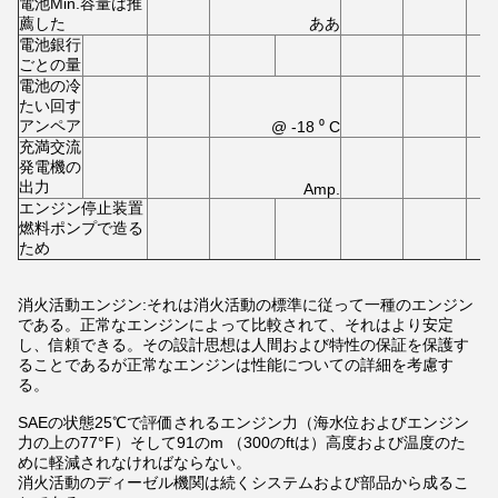
電池Min.容量は推
薦した
ああ
電池銀行
ごとの量
電池の冷
たい回す
アンペア
@ -18 ⁰ C
充満交流
発電機の
出力
Amp.
エンジン停止装置
燃料ポンプで造る
ため
消火活動エンジン:それは消火活動の標準に従って一種のエンジン
である。正常なエンジンによって比較されて、それはより安定
し、信頼できる。その設計思想は人間および特性の保証を保護す
ることであるが正常なエンジンは性能についての詳細を考慮す
る。
SAEの状態25℃で評価されるエンジン力（海水位およびエンジン
力の上の77°F）そして91のm （300のftは）高度および温度のた
めに軽減されなければならない。
消火活動のディーゼル機関は続くシステムおよび部品から成るこ