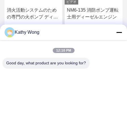
ビデオ
消火活動システムのため
NM6-135 消防ポンプ運転
の専門の火ポンプ ディー
士用ディーゼルエンジン
ゼル機関125KW力
Kathy Wong
す
最高 の 価格 を 入手 す
最高 の 価格 を 入手 す
12:10 PM
る
る
Good day, what product are you looking for?
Wuhan Spico Machinery & Electronics Co.,
Ltd.
kathy@nmfirepump.com
86--18627949609
RM。E、第16 FL。、世紀Bldg。第206、Jianghan Rd.、
Hankou、ウーハン、中国