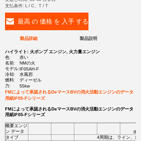
支払条件: L / C、T / T
最高 の 価格 を 入手 する
製品詳細
製品説明
ハイライト:
火ポンプ エンジン
,
火力量エンジン
色:
赤い
名前:
NMの火
モデル:
IF05AH-F
冷却:
水風邪
燃料:
ディーゼル
力:
55kw
FMによって承認されるDeマースBVの消火活動エンジンのデータ
用紙IF05-Fシリーズ
FMによって承認されるDeマースBVの消火活動エンジンのデータ
用紙IF05-Fシリーズ
概要エンジ
ン データ
IF0
タイプ
4周期は、ライン、水