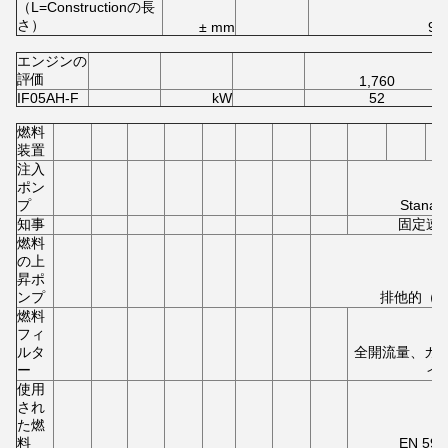
（L=Constructionの長
さ）
± mm
95
エンジンの
評価
1,760
IF05AH-F
kW
52
燃料
装置
注入
ポン
プ
Stan
知事
固定速
燃料
の上
昇ポ
ンプ
排他的（
燃料
フィ
ルタ
全開流量、カー
ー
イ
使用
され
た燃
料
EN 5