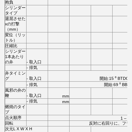
抱負
シリンダー
タイプ
退屈させた
xの打撃
（mm）
変位（リッ
トル）
圧縮比
シリンダー
1本あたり
の弁
- 取入口
- 排気
弁タイミン
グ
- 取入口
開始:15 ⁰ BTDC 
- 排気
開始:69 ⁰ BB
風邪の弁の
鞭
- 取入口
mm
- 排気
mm
燃焼のタイ
プ
点火順序
1 – 3 
回転
反対に右回りに、フラ
次元L X W X H