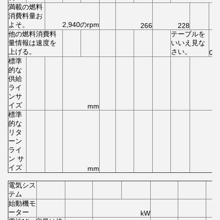
満載の燃料
消費料量お
よそ。
2,940のrpm
266
228
他の燃料消費料
テーブルを
量情報は速度を
いいえ見な
上げる。
さい。
03
標準
的な
供給
ライ
ンサ
イズ
mm
標準
的な
リタ
ーン
ライ
ン サ
イズ
mm
電気シス
テム
始動機モ
ーター
kW