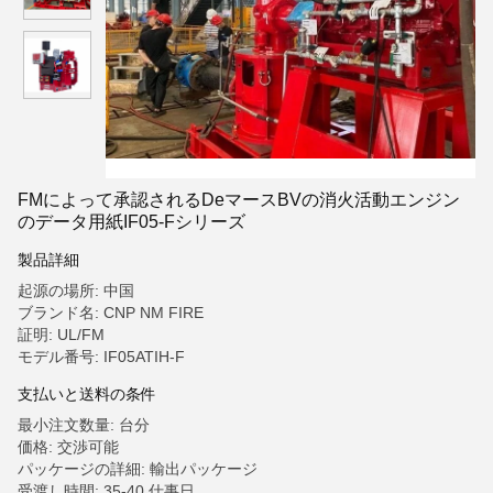
FMによって承認されるDeマースBVの消火活動エンジン
のデータ用紙IF05-Fシリーズ
製品詳細
起源の場所: 中国
ブランド名: CNP NM FIRE
証明: UL/FM
モデル番号: IF05ATIH-F
支払いと送料の条件
最小注文数量: 台分
価格: 交渉可能
パッケージの詳細: 輸出パッケージ
受渡し時間: 35-40 仕事日