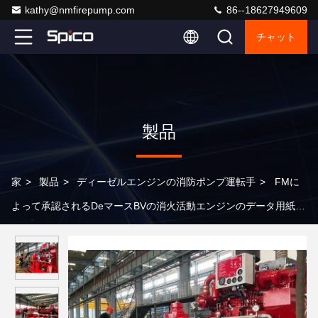
kathy@nmfirepump.com
86--18627949609
チャット
製品
家
>
製品
>
ディーゼルエンジンの消防ポンプ運転手
>
FMに
よって承認されるDeマースBVの消火活動エンジンのデータ用紙
IF05-Fシリーズ