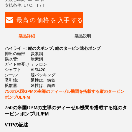
支払条件: L / C、T / T
最高 の 価格 を 入手 する
製品詳細
製品説明
ハイライト:
縦の火ポンプ
,
縦のタービン遠心ポンプ
排出の頭部:
炭素鋼
揚水管:
炭素鋼
ガイド軸受け:
テフロン
シャフト:
AISI420
シール:
腺パッキング
吸引鐘:
延性は、鋳鉄
拡散器:
延性は、鋳鉄
750の米国GPMの主導のディーゼル機関を搭載する縦のタービン
ポンプUL/FM
750の米国GPMの主導のディーゼル機関を搭載する縦のタ
ービン ポンプUL/FM
VTPの記述