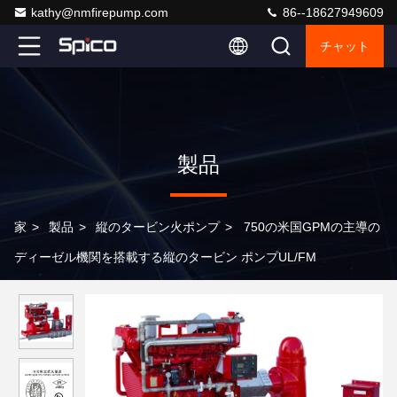
kathy@nmfirepump.com
86--18627949609
チャット
製品
家
>
製品
>
縦のタービン火ポンプ
>
750の米国GPMの主導の
ディーゼル機関を搭載する縦のタービン ポンプUL/FM