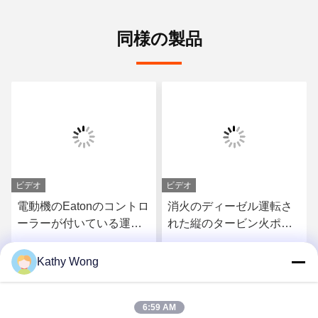
同様の製品
ビデオ
ビデオ
電動機のEatonのコントロ
消火のディーゼル運転さ
ーラーが付いている運転
れた縦のタービン火ポン
された縦のタービン火ポ
プ多段式NFPA 20標準
ンプ
Kathy Wong
す
最高 の 価格 を 入手 す
最高 の 価格 を 入手 す
6:59 AM
る
る