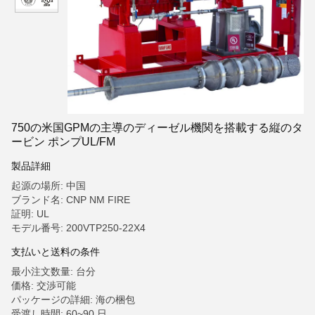
750の米国GPMの主導のディーゼル機関を搭載する縦のタ
ービン ポンプUL/FM
製品詳細
起源の場所: 中国
ブランド名: CNP NM FIRE
証明: UL
モデル番号: 200VTP250-22X4
支払いと送料の条件
最小注文数量: 台分
価格: 交渉可能
パッケージの詳細: 海の梱包
受渡し時間: 60~90 日