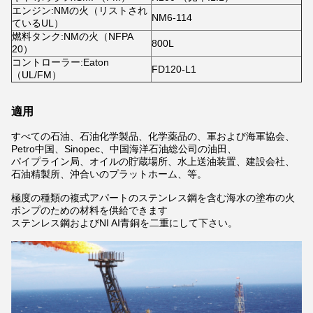
エンジン:NMの火（リストされ
NM6-114
ているUL）
燃料タンク:NMの火（NFPA
800L
20）
コントローラー:Eaton
FD120-L1
（UL/FM）
適用
すべての石油、石油化学製品、化学薬品の、軍および海軍協会、
Petro中国、Sinopec、中国海洋石油総公司の油田、
パイプライン局、オイルの貯蔵場所、水上送油装置、建設会社、
石油精製所、沖合いのプラットホーム、等。
極度の種類の複式アパートのステンレス鋼を含む海水の塗布の火
ポンプのための材料を供給できます
ステンレス鋼およびNI AI青銅を二重にして下さい。