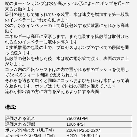
縦のタービン ポンプは水が底からベル形によってポンプを通って
来ると働きます
吸引の鐘として知られている装置。水は速度を増加する第一段階
のインペラーにそれから動きます、
水の。水がインペラーの上で直接包装する拡散器にそれから高速
動く
エネルギーは高圧に変形します。また包装する拡散器は取付けら
れる次のインペラーに液体を導きます
直接拡散器の包装の上で。プロセスはポンプのすべての段階を通
って続きます。
拡散器の包装を残した後、水は縦の揚水管で渡り、表面の方に上
がります。
コラム内の回転シャフトはの内で置かれる袖のブッシュを使用し
て3から5フィート間隔で支えられます
それらを過ぎて動くと同時にコラムおよびそれらは水によって油
を差されます。ポンプはまたで排出の頭部を備えています
流れが排出管の方に方向を変えるようにする表面。
構成:
評価される流れ
750のGPM
評価される頭部
190のPSI
ポンプ:NMの火（UL/FM）
200VTP250-22X4
ギヤ ボックス:SMI （FM）
H200 （比率:1:1）