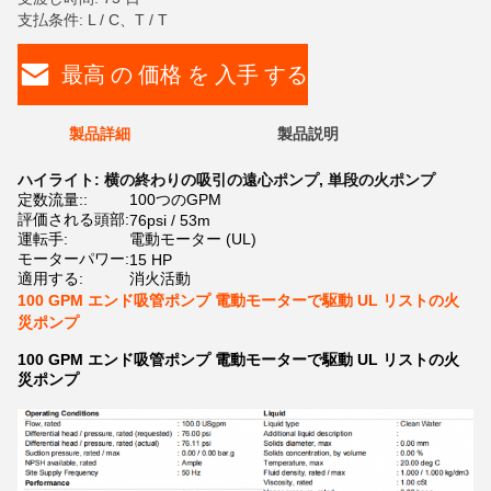
支払条件: L / C、T / T
最高 の 価格 を 入手 する
製品詳細
製品説明
ハイライト:
横の終わりの吸引の遠心ポンプ
,
単段の火ポンプ
定数流量::
100つのGPM
評価される頭部:
76psi / 53m
運転手:
電動モーター (UL)
モーターパワー:
15 HP
適用する:
消火活動
100 GPM エンド吸管ポンプ 電動モーターで駆動 UL リストの火
災ポンプ
100 GPM エンド吸管ポンプ 電動モーターで駆動 UL リストの火
災ポンプ