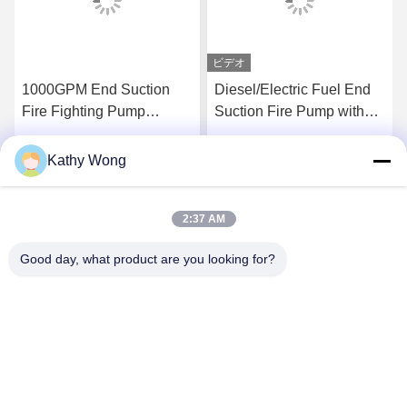
ビデオ
1000GPM End Suction
Diesel/Electric Fuel End
Fire Fighting Pump
Suction Fire Pump with
Ductile Cast Iron Casing
Ductile Cast iron Casing
and Techtop Motor for Fire
2980 Rpm
Kathy Wong
す
最高 の 価格 を 入手 す
最高 の 価格 を 入手 す
Extinguishing Equipment
2:37 AM
る
る
Good day, what product are you looking for?
Wuhan Spico Machinery & Electronics Co.,
Ltd.
kathy@nmfirepump.com
86--18627949609