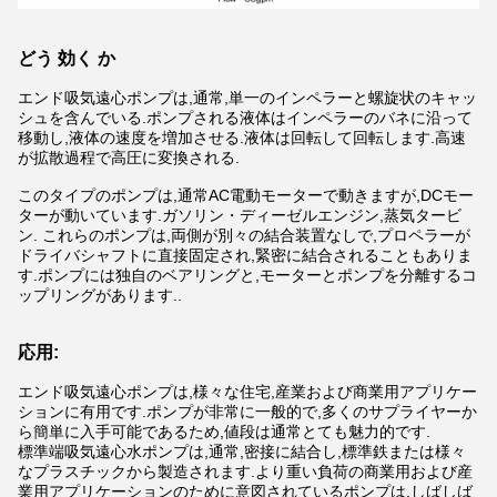
どう 効く か
エンド吸気遠心ポンプは,通常,単一のインペラーと螺旋状のキャッ
シュを含んでいる.ポンプされる液体はインペラーのバネに沿って
移動し,液体の速度を増加させる.液体は回転して回転します.高速
が拡散過程で高圧に変換される.
このタイプのポンプは,通常AC電動モーターで動きますが,DCモー
ターが動いています.ガソリン・ディーゼルエンジン,蒸気タービ
ン. これらのポンプは,両側が別々の結合装置なしで,プロペラーが
ドライバシャフトに直接固定され,緊密に結合されることもありま
す.ポンプには独自のベアリングと,モーターとポンプを分離するコ
ップリングがあります..
応用:
エンド吸気遠心ポンプは,様々な住宅,産業および商業用アプリケー
ションに有用です.ポンプが非常に一般的で,多くのサプライヤーか
ら簡単に入手可能であるため,値段は通常とても魅力的です.
標準端吸気遠心水ポンプは,通常,密接に結合し,標準鉄または様々
なプラスチックから製造されます.より重い負荷の商業用および産
業用アプリケーションのために意図されているポンプは,しばしば