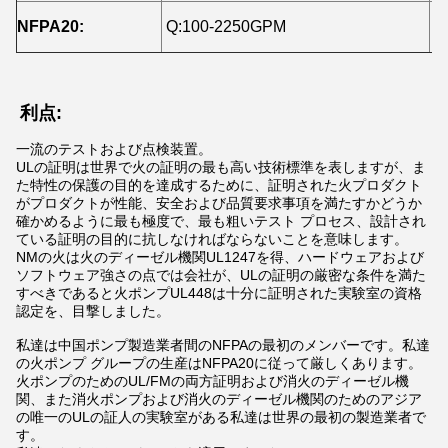
NFPA20:
Q:100-2250GPM
H
利点:
一流のテストおよび点検装置。
ULの証明は世界で火の証明の最も高い技術標準を表しますが、ま
た特性の保護の目的を達成するために、証明された火プロダクト
がプロダクトが性能、安全および品質要求事項を満たすかどうか
確かめるように最も極度で、最も粗いテスト プロセス、設計され
ている証明の目的に抗しなければならないことを意味します。
NMの火は火のディーゼル機関UL1247を得、ハードウェアおよび
ソフトウェア強さの点では会社が、ULの証明の厳密な条件を満た
すべきであると火ポンプUL448は十分に証明された実験室の資格
認定を、目撃しました。
私達は中国ポンプ製造業者間のNFPAの最初のメンバーです。私達
の火ポンプ グループの生産はNFPA20に従って厳しくあります。
火ポンプのためのUL/FMの両方証明および消火のディーゼル機
関、また消火ポンプおよび消火のディーゼル機関のためのアジア
の唯一のULの証人の実験室がある私達は世界の最初の製造業者で
す。