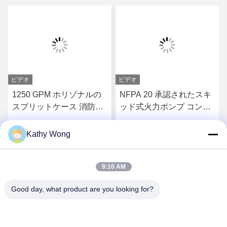
ビデオ
ビデオ
1250 GPM ホリゾナルの
NFPA 20 承認されたスキ
スプリットケース 消防ポ
ッド式火力ポンプ コンテ
ンプ組 EDJ パッケージ
ナパッケージ
Kathy Wong
す
最高 の 価格 を 入手 す
最高 の 価格 を 入手 す
9:10 AM
る
る
Good day, what product are you looking for?
Wuhan Spico Machinery & Electronics Co.,