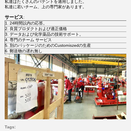
私達はたくさんのパテントを適用しました。
私達に若いチーム、上の専門家があります。
サービス
:
1. 24時間以内の応答。
2. 良質プロダクトおよび適正価格
3. データおよび化学薬品の技術サポート。
4. 専門のチーム サービス
5. 別のパッケージのためのCustomiszedの生産
6. 郵送物の遅れ無し
Tags: