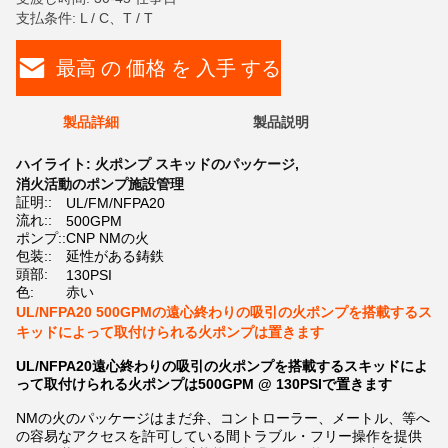
支払条件: L / C、T / T
最高 の 価格 を 入手 する
製品詳細
製品説明
ハイライト:
火ポンプ スキッドのパッケージ
,
消火活動のポンプ施設管理
証明::
UL/FM/NFPA20
流れ::
500GPM
ポンプ::
CNP NMの火
包装::
延性がある鋳鉄
頭部:
130PSI
色:
赤い
UL/NFPA20 500GPMの遠心終わりの吸引の火ポンプを搭載するス
キッドによって取付けられる火ポンプは置きます
UL/NFPA20遠心終わりの吸引の火ポンプを搭載するスキッドによ
って取付けられる火ポンプは500GPM @ 130PSIで置きます
NMの火のパッケージはまだ弁、コントローラー、メートル、等へ
の容易なアクセスを許可している間トラブル・フリー操作を提供