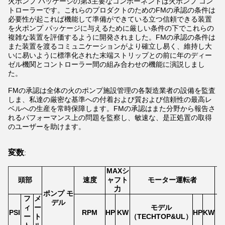
火ポンプ パッケージの第3主要なコンポーネントは火ポンプ コン
トローラーです。これらのプロダクトのためのFMの承認の条件は
必要性が起これば機能して準備ができている立つ信頼できる装置
を火ポンプ パッケージに与えるために厳しい条件の下でこれらの
複雑な装置を評価するように開発されました。FMの承認の条件は
また装置を渡るコミュニケーションがより確立し易く、維持し大
いに易いように標準化された末端ストリップとの前に年のディー
ゼル機関とコントローラー間の組み合わせの機能に演説しまし
た。
FMの承認は全体の火のポンプ施設管理の各製造業者の設備を監査
しま、私達の厳密な基準への付着および質および信頼性の最高レ
ベルへの生産を常時保障します。FMの承認はまた分野から報告さ
れるパフォーマンス上の問題を監察し、敏速な、是正処置の取得
のユーザーを助けます。
変数
:
MAXシ
頭部
速度
ャフト
モーター運転者
力
ポンプ モ
フ
メ
デル
ィ
ー
モデル
PSI
RPM
HP
KW
HP
KW
ー
ト
（TECHTOP&UL）
（