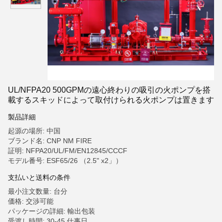
UL/NFPA20 500GPMの遠心終わりの吸引の火ポンプを搭
載するスキッドによって取付けられる火ポンプは置きます
製品詳細
起源の場所: 中国
ブランド名: CNP NM FIRE
証明: NFPA20/UL/FM/EN12845/CCCF
モデル番号: ESF65/26 （2.5" x2」）
支払いと送料の条件
最小注文数量: 台分
価格: 交渉可能
パッケージの詳細: 輸出包装
受渡し時間: 30-45 仕事日