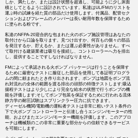
しか、満たしか、または設計状態を超過し、可能ように少し床面
積としてとるように設計されています。私達はUL/FMのリストを
運ぶ時の試練を経た質の部品だけ使用します。付属品、配管セク
ションおよびフレームのメンバーは長い耐用年数を保障するため
に塗られる粉です。
私達のNFPA-20迎合的な包まれた火のポンプ施設管理はあなたの
取付けから口論を取ります。見つけ出すか、何百もの個々の部品
を発注するか、貯えるか、または運ぶ必要性がありません。すべ
て取付ける建築業者は吸引を接続し、コントローラーへ力を排出
し、提供することですしなければなりません。
FMによって承認される火ポンプ パッケージは行うことを保障す
るために厳密なテストに服従した部品を使用して各証明プログラ
ムの間に頼まれたとき作り出されます。ポンプは地図をポンプ流
れ対流れの全体の範囲を渡る排出の頭部の特徴テストします;吸込
揚程テストはより少しにより完全な給水の状態で行うポンプの機
能を評価します;そしてポンプ包装を保証するために行われる流体
静力学の耐圧試験はスプリンクラー圧力に抗できます。
ディーゼル機関/電動機の運転者テストは非常に粗いテスト条件の
下で火ポンプ コントローラーと伝達し合うエンジン/モーターの性
能、およびまたエンジン/モーター機能を評価します。このアプロ
ーチは機械類のこの非常に重要な部分からの信頼できるサービス
を可能にします。