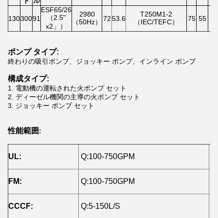
ト
ル
ESF65/26
2980
T250M1-2
（2.5"
130
300
91
72
53.6
75
55
N
（50Hz）
（IEC/TEFC）
x2」）
ポンプ タイプ:
終わりの吸引ポンプ、ジョッキー ポンプ、インライン ポンプ
構成タイプ:
1.
電動機の運転された火ポンプ セット
2.
ディーゼル機関の主導の火ポンプ セット
3.
ジョッキー ポンプ セット
性能範囲
:
UL:
Q:100-750GPM
H
FM:
Q:100-750GPM
H
CCCF:
Q:5-150L/S
H