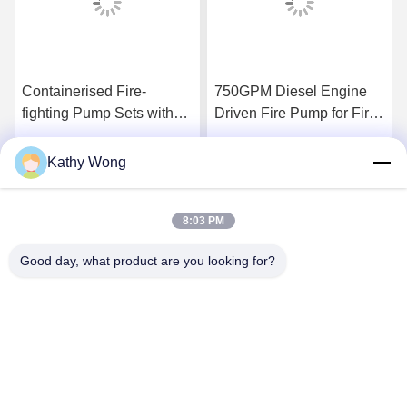
Containerised Fire-
750GPM Diesel Engine
fighting Pump Sets with
Driven Fire Pump for Fire
Flow 300–8000 GPM UL
Fighting Application
FM NFPA20 Certified
manufacturing facility fire
Kathy Wong
す
最高 の 価格 を 入手 す
最高 の 価格 を 入手 す
Complete Fire Pump
protection
System
8:03 PM
る
る
Good day, what product are you looking for?
Wuhan Spico Machinery & Electronics Co.,
Ltd.
kathy@nmfirepump.com
86--18627949609