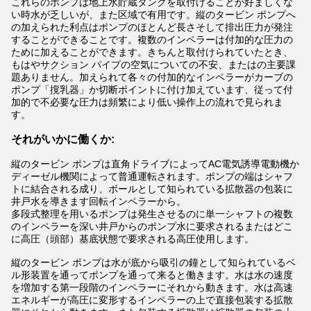
これらのポンプは地上水貯蔵タンクを取付けることが好ましくな
い時水が乏しいが、また区域で有用です。縦のタービン ポンプへ
の加えられた利点はポンプのほとんど長さそして排出圧力が発注
することができることです。複数のインペラーは付加的な圧力の
ために加えることができます。きちんと取付けられていたとき、
もはやサクション パイプの空気についての不安、またはの主要課
題ありません。加えられて各々の付加的なインペラーがカーブの
ポンプ「撹乳器」か切断ポイントに付け加えています、従って付
加的で不必要な圧力は頻繁により低い操作上の流れで見られま
す。
それがいかに働くか:
縦のタービン ポンプは直角ドライブによってAC電気誘導電動機か
ディーゼル機関によって普通運転されます。ポンプの端はシャフ
トに結合される成り、ボールとして知られている拡散器の包装に
井戸水を導きます回転インペラーから。
多段式整理を用いるポンプは発生させるのに単一シャフトの複数
のインペラーを深い井戸からのポンプ水に要求されるまたはどこ
に高圧（頭部）基底状態で要求される高圧使用します。
縦のタービン ポンプは水が底から吸引の鐘として知られているベ
ル形装置を通ってポンプを通って来ると働きます。水は水の速度
を増加する第一段階のインペラーにそれから動きます。水は高速
エネルギーが高圧に変形するインペラーの上で直接包装する拡散