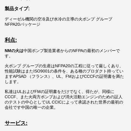
製品タイプ:
ディーゼル機関の空冷及び水冷の主導の火ポンプ グループ
NFPA20パッケージ
利点:
NMの火は
中国ポンプ製造業者からのNFPAの最初のメンバーで
す。
火ポンプ グループの生産はNFPA20の工程に従って厳しくあり、
性能試験はまたISO9001の条件を、ある種のプロダクト持ってい
ますAPSAD （フランス）、UL、FMおよびCCCFの証明書を満た
します。
私達はULおよびFMの証明書をだけでなく、得たが、同様に
CCCF、また火両方ポンプおよび消火活動エンジンのための証人
のテストの中心としてUL CCICによって承認された世界の最初の
会社です中国の唯一の企業。
サービス: