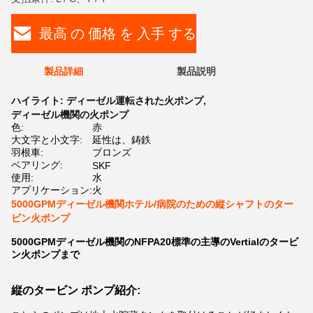
最高 の 価格 を 入手 する
製品詳細
製品説明
ハイライト:
ディーゼル運転された火ポンプ
,
ディーゼル機関の火ポンプ
色:
赤
大文字と小文字:
延性は、鋳鉄
羽根車:
ブロンズ
ベアリング:
SKF
使用:
水
アプリケーション:
火
5000GPMディーゼル機関ホテル/病院のための縦シャフトのター
ビン火ポンプ
5000GPMディーゼル機関のNFPA20標準の主導のVertialのタービ
ン火ポンプまで
縦のタービン ポンプ紹介: