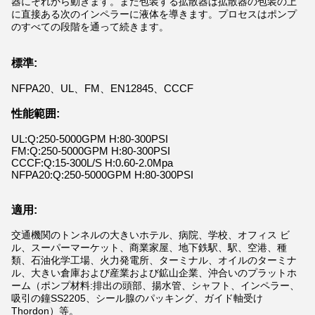
器にそれから動きます。また包装する拡散器は拡散器の包装の上
に直接ある次のインペラーに液体を導きます。プロセスはポンプ
のすべての段階を通って続きます。
標準:
NFPA20、UL、FM、EN12845、CCCF
性能範囲:
UL:Q:250-5000GPM H:80-300PSI
FM:Q:250-5000GPM H:80-300PSI
CCCF:Q:15-300L/S H:0.60-2.0Mpa
NFPA20:Q:250-5000GPM H:80-300PSI
適用:
交通機関のトンネルの大きいホテル、病院、学校、オフィス ビ
ル、スーパーマーケット、商業家屋、地下鉄駅、駅、空港、種
類、石油化学工場、火力発電所、ターミナル、オイルのターミナ
ル、大きい倉庫および産業および鉱山企業、沖合いのプラットホ
ーム（ポンプ材料:排出の頭部、揚水管、シャフト、インペラー、
吸引の鐘SS2205、シール腺のパッキング、ガイド軸受け
Thordon）等。