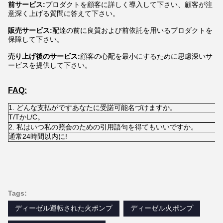
前サービス:
プロダクトを顧客に詳しく導入して下さい、顧客が注
意深く上げる質問に答えて下さい。
販売サービス:
配達の前に良質および前依託を用いるプロダクトを
保障して下さい。
売り上げ後のサービス:
顧客の心配を最小にするために思慮深いサ
ービスを提供して下さい。
FAQ:
1. どんな支払がですあなたに受諾可能名づけますか。
T/TかL/C。
2. 私はいつ私の照会のための引用語句を得てもいいですか。
通常24時間以内に!
Tags:
ディーゼル運転された火ポンプ
ディーゼル火ポンプ