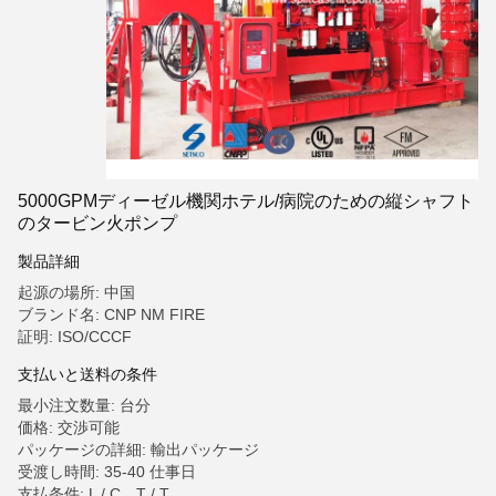
5000GPMディーゼル機関ホテル/病院のための縦シャフト
のタービン火ポンプ
製品詳細
起源の場所: 中国
ブランド名: CNP NM FIRE
証明: ISO/CCCF
支払いと送料の条件
最小注文数量: 台分
価格: 交渉可能
パッケージの詳細: 輸出パッケージ
受渡し時間: 35-40 仕事日
支払条件: L / C、T / T