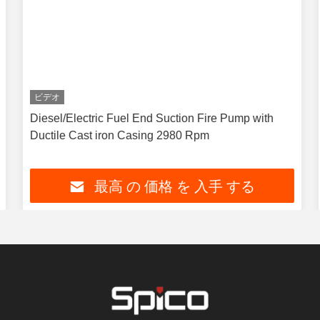
ビデオ
Diesel/Electric Fuel End Suction Fire Pump with
Ductile Cast iron Casing 2980 Rpm
最高 の 価格 を 入手 する