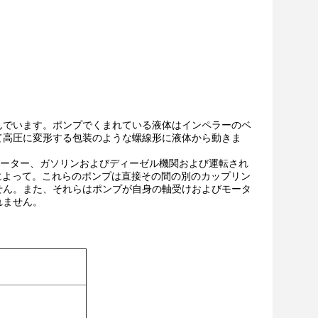
んでいます。ポンプでくまれている液体はインペラーのベ
て高圧に変形する包装のような螺線形に液体から動きま
モーター、ガソリンおよびディーゼル機関および運転され
機によって。これらのポンプは直接その間の別のカップリン
せん。また、それらはポンプが自身の軸受けおよびモータ
れません。