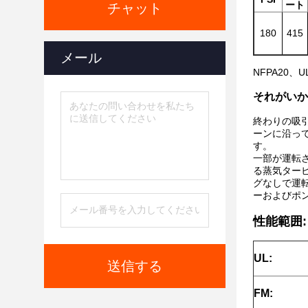
ート
チャット
180
415
メール
NFPA20、U
それがいか
終わりの吸
ーンに沿っ
す。
一部が運転
る蒸気ター
グなしで運
ーおよびポ
性能範囲:
UL:
送信する
FM: