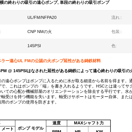
横の終わりの吸引の遠心ポンプ
,
単段の終わりの吸引ポンプ
UL/FM/NFPA20
流れ::
:
CNP NMの火
包装::
145PSI
色:
ラー遠心UL FMの公認の火ポンプ延性がある鋳鉄材料
0GPM @ 145PSIはなされた延性がある鋳鉄によって遠心終わりの吸
引の遠心ポンプはポンプに入るために水が取る細道から名前を得ます。
プで、これはポンプの「端」を書き入れるようです。HSCとは違ってサ
ついての心配か機械部屋のオリエンテーションを除去する平行です。水
で軸受けを持つ機能を失います。軸受けサポートはモーター自体、また
適用のポンプの使用を防ぎます。
部
速度
MAXシャフト力
ポンプ モデル
メート
RPM
HP
KW