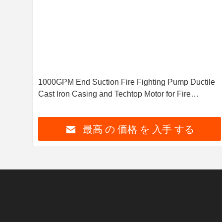
1000GPM End Suction Fire Fighting Pump Ductile
Cast Iron Casing and Techtop Motor for Fire
Extinguishing Equipment
最高 の 価格 を 入手 する