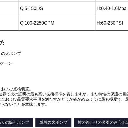
Q:5-150L/S
H:0.40-1.6Mpa
Q:100-2250GPM
H:60-230PSI
:
引の火ポンプ
ッケージ
トおよび点検装置。
は世界で火の証明の最も高い技術標準を表しますが、また特性の保護の目
安全および品質要求事項を満たすかどうか確かめるように最も極度で、最
ならないことを意味します。
わりの吸引ポンプ
単段の火ポンプ
横の終わりの吸引の遠心ポ