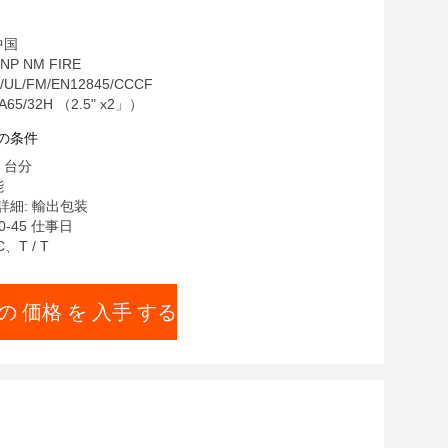
中国
P NM FIRE
/UL/FM/EN12845/CCCF
65/32H （2.5" x2」）
の条件
 台分
能
細: 輸出包装
0-45 仕事日
C、T / T
の 価格 を 入手 する