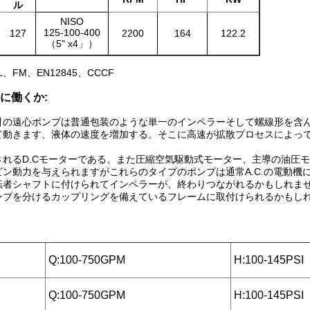
ル
NISO
125-100-400
127
2200
164
122.2
（5" x4」）
L、FM、EN12845、CCCF
に働くか:
引の遠心ポンプは普通包装のような単一のインペラーそして螺線形を含
て動きます、液体の速度を増加する。そこに高速が拡散プロセスによっ
されるD.Cモーターである、また圧縮空気駆動式モーター、主導の油圧
ビン動力を与えられますがこれらのタイプのポンプは通常A.C.の電動
転者シャフトに付けられてインペラーが、終わりつながれるかもしれま
ンプを分けるカップリングを備えているフレームに取付けられるかもし
Q:100-750GPM
H:100-145PSI
Q:100-750GPM
H:100-145PSI