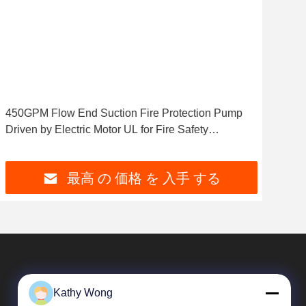
ビデ
450GPM Flow End Suction Fire Protection Pump
病院
Driven by Electric Motor UL for Fire Safety
ン
Equipment
最高 の 価格 を 入手 する
Kathy Wong