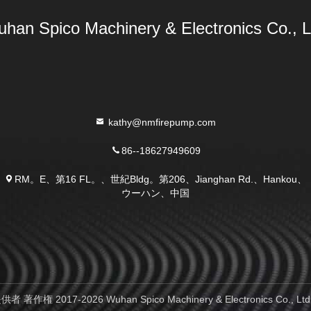
han Spico Machinery & Electronics Co., L
kathy@nmfirepump.com
86--18627949609
RM。E、第16 FL。、世紀Bldg。第206、Jianghan Rd.、Hankou、
ウーハン、中国
 2017-2026 Wuhan Spico Machinery & Electronics C