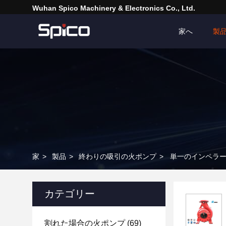
Wuhan Spico Machinery & Electronics Co., Ltd.
家へ
製
家
>
製品
>
終わりの吸引の火ポンプ
>
単一のインペラー
カテゴリー
割れた場合の火ポンプ
(69)