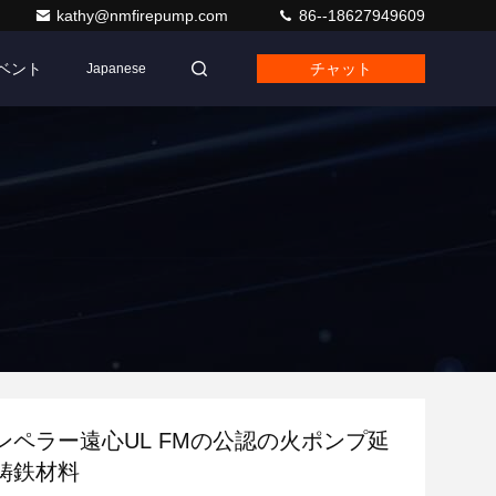
kathy@nmfirepump.com
86--18627949609
ベント
チャット
Japanese
ンペラー遠心UL FMの公認の火ポンプ延
鋳鉄材料