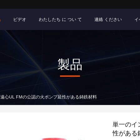
品
ビデオ
わたしたち に つい て
連絡 ください
イ
製品
遠心UL FMの公認の火ポンプ延性がある鋳鉄材料
単一のイ
性がある