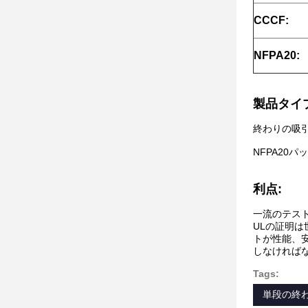
CCCF:
NFPA20:
製品タイプ
終わりの吸
NFPA20パ
利点:
一流のテス
ULの証明
トが性能、
しなければ
Tags:
単段の終