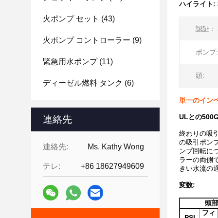
ハイライト:
火ポンプ セット
(43)
認証：:
火ポンプ コントローラー
(9)
ポンプ:
緊急用水ポンプ
(11)
頭:
ディーゼル燃料 タンク
(6)
単一のインペ
ULとの50
連絡先
終わりの吸
の吸引ポン
連絡先:
Ms. Kathy Wong
ンプ回転に
ラーの両側
テレ:
+86 18627949609
きい水流の
変数:
頭
フィ
PSI