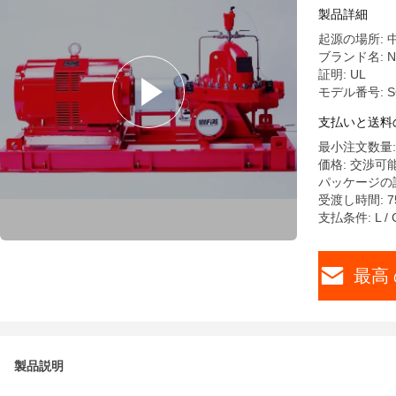
製品詳細
起源の場所: 
ブランド名: N
証明: UL
モデル番号: SC
支払いと送料
最小注文数量:
価格: 交渉可
パッケージの詳
受渡し時間: 7
支払条件: L / 
最高 
製品説明