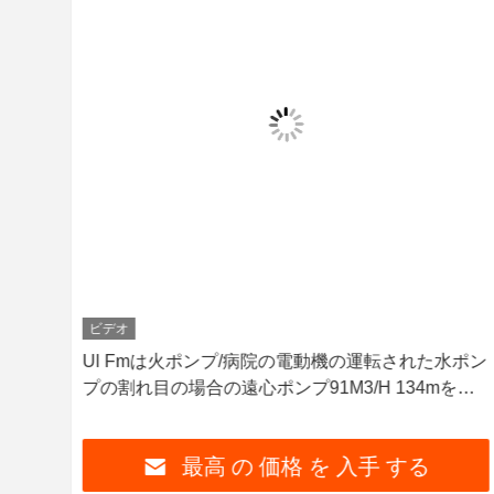
ビデオ
Ul Fmは火ポンプ/病院の電動機の運転された水ポン
いて
プの割れ目の場合の遠心ポンプ91M3/H 134mを承
認した
最高 の 価格 を 入手 する