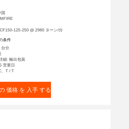
中国
MFIRE
F150-125-250 @ 2980 ターン/分
の条件
 台分
能
細: 輸出包装
5 営業日
C、T / T
の 価格 を 入手 する