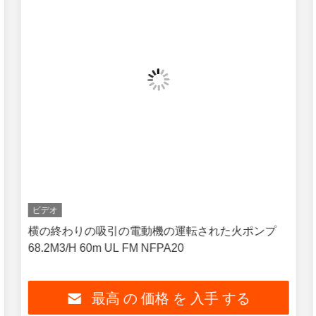
ビデオ
横の終わりの吸引の電動機の運転された火ポンプ
68.2M3/H 60m UL FM NFPA20
最高 の 価格 を 入手 する