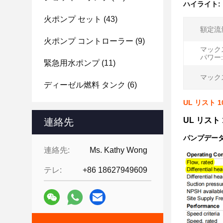
ハイライト:
火ポンプ セット
(43)
額定流
火ポンプ コントローラー
(9)
マック
パワー:
緊急用水ポンプ
(11)
マック
ディーゼル燃料 タンク
(6)
UL リスト
UL リス
連絡先
パンプデータ
連絡先:
Ms. Kathy Wong
テレ:
+86 18627949609