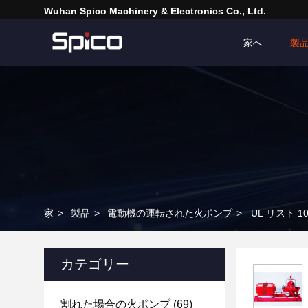
Wuhan Spico Machinery & Electronics Co., Ltd.
家へ
製
家
>
製品
>
電動機の運転された火ポンプ
>
UL リスト
カテゴリー
割れた場合の火ポンプ
(69)