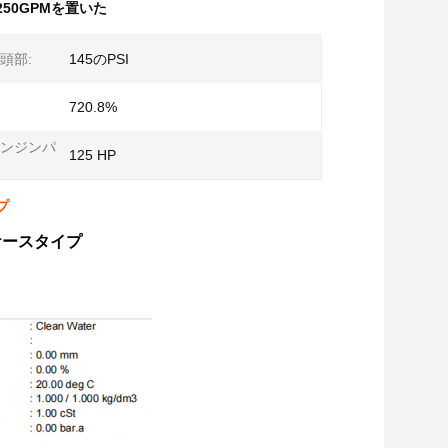
250GPMを置いた
頭部:
145のPSI
720.8%
ンジンパ
125 HP
プ
トケースタイプ