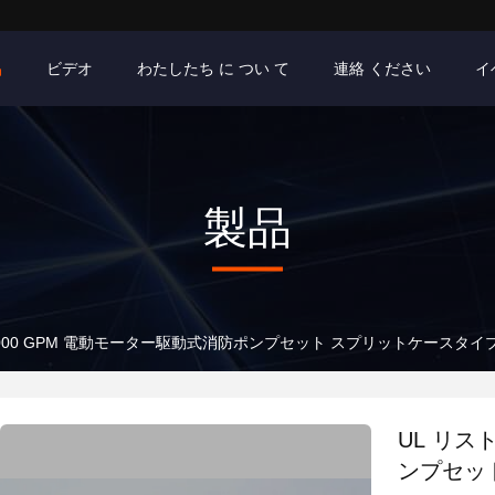
品
ビデオ
わたしたち に つい て
連絡 ください
イ
製品
 1000 GPM 電動モーター駆動式消防ポンプセット スプリットケースタイ
UL リス
ンプセッ