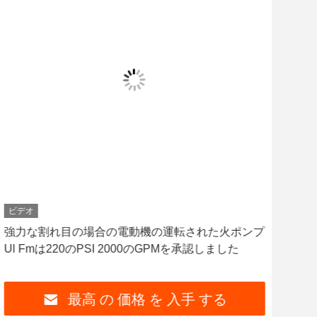
ビデオ
ビデ
強力な割れ目の場合の電動機の運転された火ポンプ
漏
Ul Fmは220のPSI 2000のGPMを承認しました
ン
最高 の 価格 を 入手 する