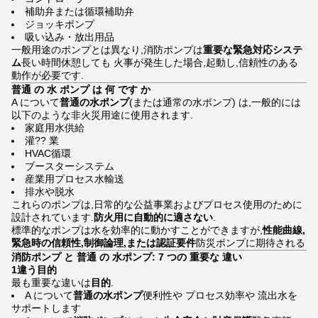
補助弁または循環補助弁
ジョッキポンプ
吸い込み・放出用品
一般用途のポンプとは異なり,消防ポンプは
重要な緊急対応システ
ム
長い時間休憩しても 火事が発生した場合,起動し,信頼性のある
動作が必要です.
普通 の 水 ポンプ は 何 です か
A について
普通の水ポンプ
(または通常の水ポンプ) は,一般的には
以下のような非火災用途に使用されます.
家庭用水供給
灌?? 業
HVAC循環
ブースターシステム
産業用プロセス水輸送
排水や脱水
これらのポンプは,日常的な公益事業およびプロセス使用のために
設計されています.
防火用に自動的に適さない
.
標準的なポンプは水を効率的に動かすことができますが,
性能曲線,
緊急時の信頼性,制御論理,または認証要件
防災ポンプに期待される
消防ポンプ と 普通 の 水ポンプ: 7 つの 重要な 違い
1違う目的
最も重要な違いは
目的
.
A について
普通の水ポンプ
便利性や プロセス効率や 流出水を
サポートします