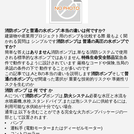
消防ポンプと普通の水ポンプ:本当の違いは何ですか?
建築物や産業用プロジェクト用のポンプを比較する際 最もよく聞
かれる質問は シンプルです
消防ポンプは 普通の高圧の水ポンプで
すか?
簡単な答えは
ありません
消防ポンプは,単なる消防システムで使用
される標準的な水ポンプではありません.
特殊生命安全部品
緊急条
件で動作するように設計されています 厳格なコードや保険,当局の
承認の条件の下で 動作することが多いのです
この記事では,AとBの本当の違いを説明します
消防ポンプ
そして
普
通の水ポンプ
なぜ間違った選択が 重要な技術的リスクや 準拠性リ
スクを生むのか
消防 ポンプ は 何 です か
A について
消防ポンプ
ポンプは,
防火システム
必要な水圧と水流を
水噴霧機,水栓,スタンドパイプ,または泡システムに供給するには,
利用可能な水供給が十分でない場合.
通常は,以下を含むことができる完全な火力ポンプパッケージの一
部として設置されます.
パンプ
運転手 (電動モーターまたはディーゼルモーター)
コントローラー