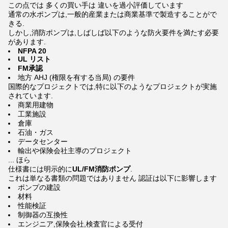
この点では 多くの買い手は 違いを過小評価しています
通常の水ポンプは,一般的産業または商業基準で製造することがで
きる.
しかし,消防ポンプは,しばしば以下のような防火要件を満たす必要
があります.
NFPA 20
UL リスト
FM承認
地方 AHJ (権限を有する当局) の要件
国際的なプロジェクトでは,特に以下のようなプロジェクトが実施
されています.
商業用建物
工業施設
倉庫
石油・ガス
データセンター
輸出や保険会社主導のプロジェクト
... ほら
仕様書には明示的に
UL/FM消防ポンプ
.
これは単なる書類の問題ではありません 認証は以下に影響します
ポンプの建設
材料
性能検証
制御器の互換性
エンジニア,保険会社,検査官による受付