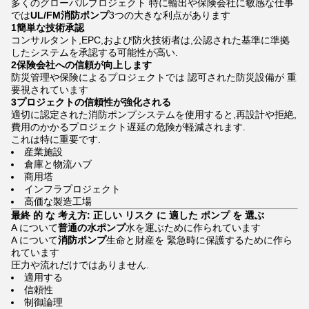
多くのグローバルプロジェクト 特に輸出や保険会社に敏感な仕事
では
UL/FM消防ポンプ
3つの大きな利点があります
1簡単な技術承認
コンサルタント,EPC,および防火技術者は,公認された基準に準拠
したシステムを承認する可能性が高い.
2保険会社への信頼が向上します
防災管理や保険によるプロジェクトでは 認可された防災設備が 重
要視されています
3プロジェクトの信頼性が強化される
適切に認定された消防ポンプシステムを使用すると,再設計や拒絶,
費用のかかるプロジェクト遅延の危険が軽減されます.
これは特に重要です.
産業施設
倉庫と物流ハブ
商用塔
インフラプロジェクト
高価な製造工場
最終 的 な 考え方: 正しい リスク に 適した ポンプ を 選ぶ
A について
普通の水ポンプ
水を運ぶために作られています
A について
消防ポンプ
生命と財産を 緊急時に保護するために作ら
れています
圧力や流れだけではありません.
適用する
信頼性
制御論理