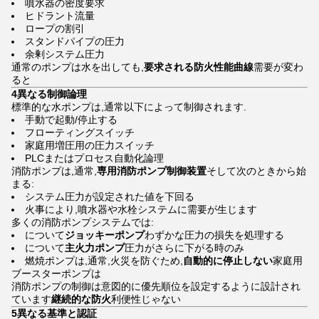
噴水器の密度要求
ヒドラント流量
ロープの割引
スタンドパイプの圧力
余剰システム圧力
通常のポンプは水を出しても,
要求される防火性能曲線
需要が変わ
ると
4異なる制御論理
標準的な水ポンプは,通常以下によって制御されます.
手動で起動/停止する
フローティングスイッチ
家庭用増圧用の圧力スイッチ
PLCまたはプロセス自動化論理
消防ポンプは,通常,
専用消防ポンプ制御装置
そして次のときから始
まる:
システム圧力が設定された値を下回る
火事により,噴水器や水栓システムに需要が生じます
多くの消防ポンプシステムでは:
について
ジョッキーポンプ
わずかな圧力の損失を処理する
について
主火力ポンプ
圧力がさらに下がる時のみ
燃焼ポンプは,通常,火災を防ぐため,
自動的に停止しない
家庭用
ブースターポンプは
消防ポンプの制御は意図的に優先順位を設定するように設計され
ています
継続的な防火
利便性じゃない
5異なる基準と認証