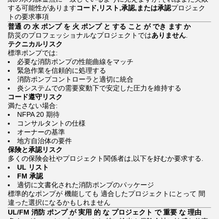
する可能性があります
コード,リスト,承認,または承認
プロジェク
トの要求事項
普通 の 水 ポンプ を 火 ポンプ と する こと が でき ます か
防災のプロフェッショナルなプロジェクトでは
ありません
.
テクニカルリスク
標準ポンプでは:
必要な消防ポンプの性能曲線をマッチ
緊急作業を信頼的に処理する
消防ポンプコントローラと適切に統合
炎システムでの需要変動下で安定した圧力を維持する
コード遵守リスク
満たさない場合:
NFPA 20 期待
コンサルタントの仕様
オーナーの基準
地方自治体の要件
保険と承認リスク
多くの保険会社やプロジェクト関係者は,以下を好むか要求する.
UL リスト
FM 承認
適切に文書化された消防ポンプのパッケージ
標準的なポンプが 機能しても 適合したプロジェクトにとって 間
違った選択になるかもしれません
UL/FM 消防 ポンプ が 実用 的 な プロジェクト で 重要 な 理由