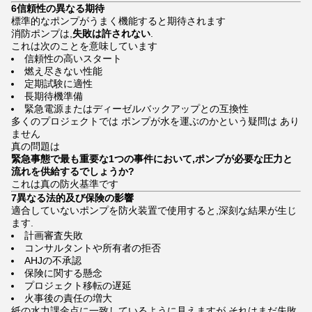
6信頼性の異なる期待
標準的なポンプがうまく機能すると期待されます
消防ポンプは,
失敗は許されない
.
これは次のことを意味しています
信頼性の高いスタート
燃え尽きない性能
定期試験に適性
長期待機準備
緊急電源またはディーゼルバックアップとの互換性
多くのプロジェクトでは ポンプが水を運ぶのかという疑問は あり
ません
真の問題は
緊急事態で最も重要な1つの事件において,ポンプが必要な圧力と
流れを供給するでしょうか?
これは真の防火基準です
7異なる法的及び保険の影響
適合していないポンプを防火装置で使用すると,深刻な結果が生じ
ます.
計画審査失敗
コンサルタントや所有者の拒否
AHJの不承認
保険に関する懸念
プロジェクト移転の遅延
火事後の責任の増大
紙の水力課金点に一致しているように見えますが,それはまだ失敗