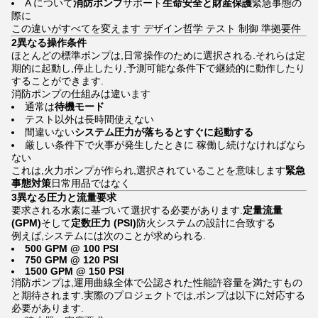
A について
消防ポンプ
サポート
生命安全と財産保護
緊急事態の
際に
この違いがすべてを変えます デザイン哲学 テスト 制御 準拠要件
2異なる操作条件
ほとんどの標準ポンプは,日常操作のために選択される.それらは定
期的に起動し,停止したり,予測可能な条件下で継続的に動作したり
することができます.
消防ポンプの仕組みは違います
通常は
待機モード
テスト以外は長時間使えない
間違いない
システム圧力が落ちるとすぐに起動する
厳しい条件下で火事が発生したときに 稼働し続けなければなら
ない
これは,火力ポンプが作られ,選択されていることを意味します
緊急
事態対策
日常用品ではなく
3異なる圧力と流量要求
要求される水素に基づいて選択する必要があります.
定量流量
(GPM)
そして
定数圧力 (PSI)
防火システムの設計に合致する
例えば,システムには次のことが求められる.
500 GPM @ 100 PSI
750 GPM @ 120 PSI
1500 GPM @ 150 PSI
消防ポンプは,運用曲線全体で公認された性能許容量を満たすもの
と期待されます.実際のプロジェクトでは,ポンプは以下に対応する
必要があります.