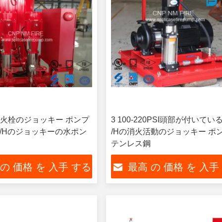
火栓のジョッキー ポンプ
3 100-220PSI頭部が付いてい
³ /Hのジョッキーの水ポン
/Hの消火活動のジョッキー ポン
テンレス鋼
 の 価格 を 入手 する
最高 の 価格 を 入手