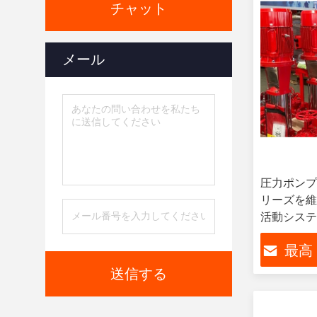
チャット
メール
圧力ポンプ5
リーズを維
活動システ
最高
送信する