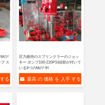
るMの³
圧力維持のスプリンクラーのジョッ
プ ス
キー ポンプ100-220PSI頭部が付いて
いる9つのMの³ /H
 する
最高 の 価格 を 入手 する