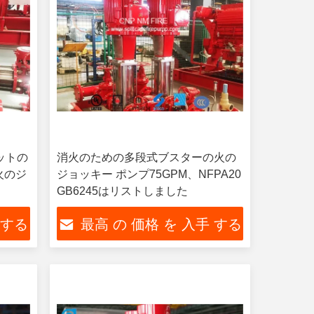
ットの
消火のための多段式ブスターの火の
火のジ
ジョッキー ポンプ75GPM、NFPA20
GB6245はリストしました
 する
最高 の 価格 を 入手 する