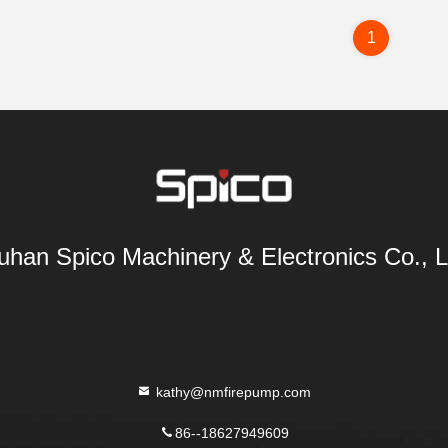
1
han Spico Machinery & Electronics Co., L
kathy@nmfirepump.com
86--18627949609