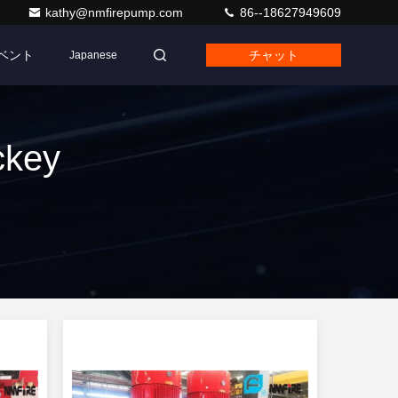
kathy@nmfirepump.com
86--18627949609
ベント
チャット
Japanese
ckey