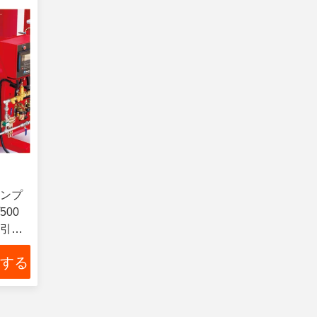
ポンプ
00
吸引ポ
 する