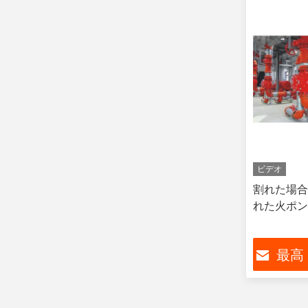
ビデオ
割れた場合
れた火ポン
最高