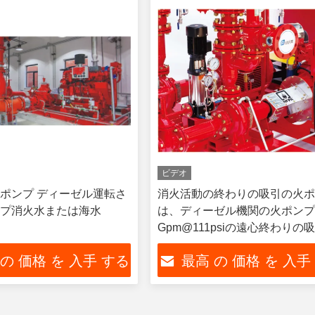
ビデオ
ポンプ ディーゼル運転さ
消火活動の終わりの吸引の火
プ消火水または海水
は、ディーゼル機関の火ポンプ5
Gpm@111psiの遠心終わりの
ンプul火をリストしました
 の 価格 を 入手 する
最高 の 価格 を 入手