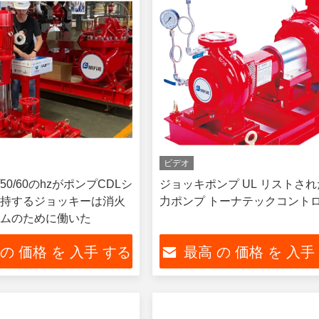
ビデオ
0/60のhzがポンプCDLシ
ジョッキポンプ UL リストさ
持するジョッキーは消火
力ポンプ トーナテックコント
ムのために働いた
 の 価格 を 入手 する
最高 の 価格 を 入手