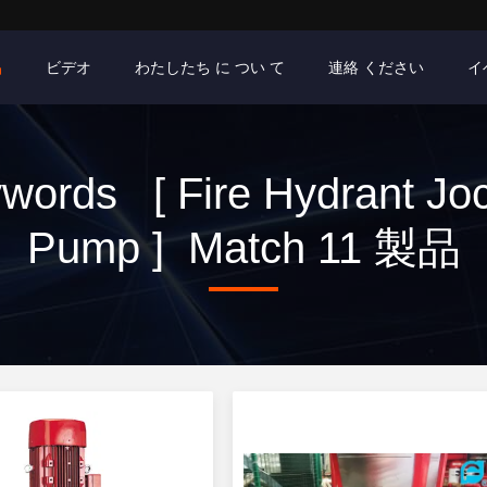
品
ビデオ
わたしたち に つい て
連絡 ください
イ
words [ Fire Hydrant Jo
Pump ] Match 11 製品