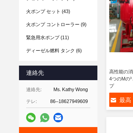
火ポンプ セット
(43)
火ポンプ コントローラー
(9)
緊急用水ポンプ
(11)
ディーゼル燃料 タンク
(6)
高性能の消
連絡先
4つのMの
プ
連絡先:
Ms. Kathy Wong
最高
テレ:
86--18627949609