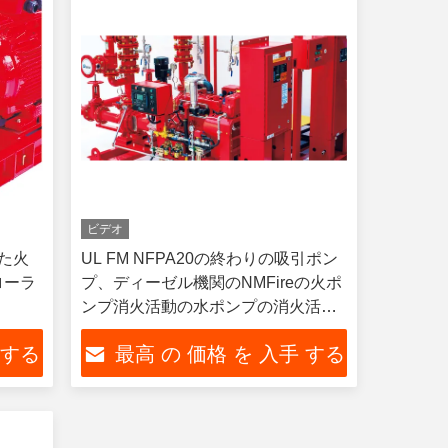
ビデオ
れた火
UL FM NFPA20の終わりの吸引ポン
ローラ
プ、ディーゼル機関のNMFireの火ポ
ンプ消火活動の水ポンプの消火活動
システム
 する
最高 の 価格 を 入手 する